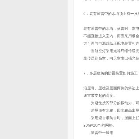
6．装有避雷带的水塔顶上有一只
装有避雷带的水塔，落雷时，雷
不能直接进入室内，而应采用带金
方可再与电源或低压配电装置相
当航空灯采用光导纤维传送光时
维传送到高空，向天空发出强光
7．多层建筑的防雷装置如何施工
沿屋脊、屋檐及屋面两侧的斜边
避雷带支起的高度。
为避兔接闪部分的振动力，可将避雷
若屋顶有水箱，因水箱高出屋顶
采用避雷带防雷时，屋面上任何一
20m×20m 的网格。
避雷带一般用