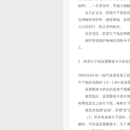
材料），一旦雷击时，可减小接
在工矿企业，防雷引下线设在人
当用钢管保护时，钢管两端，应
上口应封口．防止管内积水。
在住宅区，防雷引下线应用硬
保护管或保护角钢应用铁卡子固定
工。
2．防雷引下线设置断接卡子的目
GB5O169-92《电气装置安
引下线距地面的 1.5～1.8m 处
设置断接卡的目的是便于测量
规范指出：设置断接卡是对有多
有两组及以上的引下线，每根引
规范未强调“必须”，而用“宜”在各
（1）并非有多根引下线时，都
极时，不应该设置断接卡。为了