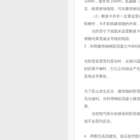
10mm，通常用 16mm）或扁钢
后，检查接地电阻，可在建筑物
（2）断接卡并非一定要设置在 1
暗敷时，为不影响建筑物的外观，断
当防雷引下线既未设置断接卡、
测量结果需减去导线的电阻。
3．利用建筑物钢筋混凝土中的结
当防雷装置受到雷击时，在接闪
的距离不够时，它们之间就会产
及电击等事故。
为了防止发生反击，建筑物的防
无法做到。当利用钢筋混凝土建
离。
当把电气部分的接地和防雷接地
就不会受到反击。
4．周围无高层建筑。低压架空线