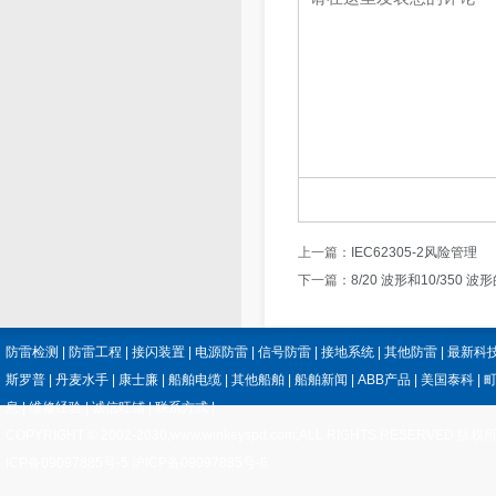
上一篇：
IEC62305-2风险管理
下一篇：
8/20 波形和10/350 
防雷检测
|
防雷工程
|
接闪装置
|
电源防雷
|
信号防雷
|
接地系统
|
其他防雷
|
最新科
斯罗普
|
丹麦水手
|
康士廉
|
船舶电缆
|
其他船舶
|
船舶新闻
|
ABB产品
|
美国泰科
|
息
|
维修经验
|
诚信旺铺
|
联系方式
|
COPYRIGHT © 2002-2030,www.winkeyspd.com,ALL RIGHTS RESERV
ICP备09097885号-5 沪ICP备09097885号-6