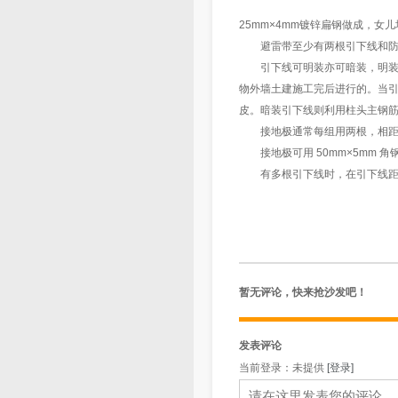
25mm×4mm镀锌扁钢做成，女
避雷带至少有两根引下线和防雷
引下线可明装亦可暗装，明装一般
物外墙土建施工完后进行的。当
皮。暗装引下线则利用柱头主钢
接地极通常每组用两根，相距 
接地极可用 50mm×5mm 角钢或
有多根引下线时，在引下线距地面 
暂无评论，快来抢沙发吧！
发表评论
当前登录：未提供
[登录]