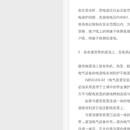
发生雷击时，雷电波往往会沿架
电保护间隙，其放电电压约40k
将高电位限制在安全范围以内。为此
筑物，接户线上的绝缘子铁脚直接
户线，绝缘子铁脚应接地。
5．装有避雷带的屋顶上，安装风
建筑物屋顶上装有风机、热泵、
电气设备的电源线未加防护不能
GB50169-92《电气装置安
必须采用直埋于土壤中的带金属护
方可与配电装置的接地网相连或
如果与避雷装置连成一体的电气
源线传到其它低压配电装置上。
与屋顶避雷装置已连成一体的电
带→屋顶电气设备外壳→屋内电
连成一体后，不允许再与屋内接