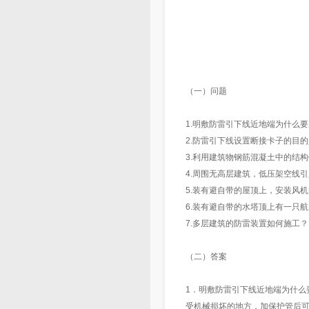
（一）问题
1.明敷防雷引下线近地端为什么
2.防雷引下线设置断接卡子的目
3.利用建筑物钢筋混凝土中的结
4.周围无高层建筑，低压架空线
5.装有避自带的屋顶上，安装风
6.装有避自带的水塔顶上有一只
7.多层建筑的防雷装置如何施工？
（二）答案
1．明敷防雷引下线近地端为什么要
受机械损坏的地方，加保护管后可