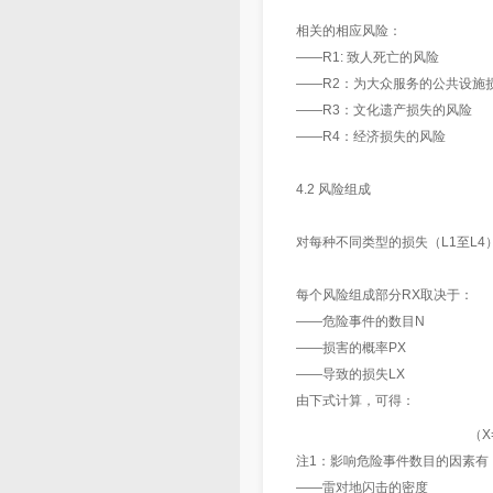
相关的相应风险：
——R1: 致人死亡的风险
——R2：为大众服务的公共设施
——R3：文化遗产损失的风险
——R4：经济损失的风险
4.2 风险组成
对每种不同类型的损失（L1至L4）来
每个风险组成部分RX取决于：
——危险事件的数目N
——损害的概率PX
——导致的损失LX
由下式计算，可得：
（X=
注1：影响危险事件数目的因素有
——雷对地闪击的密度