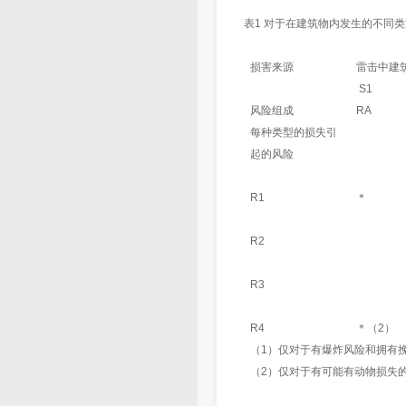
表1 对于在建筑物内发生的不同
损害来源
雷击中建
S1
风险组成
RA
每种类型的损失引
起的风险
R1
＊
R2
R3
R4
＊（2）
（1）仅对于有爆炸风险和拥有
（2）仅对于有可能有动物损失